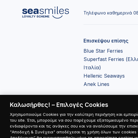
Τηλέφωνο καθημερινά 08:
Επισκέψου επίσης
Blue Star Ferries
Superfast Ferries (Ελ
Ιταλία)
Hellenic Seaways
Anek Lines
Καλωσήρθες! – Επιλογές Cookies
Χρησιμοποιούμε Cookies για την καλύτερη περιήγηση και εμπειρί
του site. Έτσι, μπορούμε να σου παρέχουμε εξατομικευμένο περ
ενδιαφέροντα και τις ανάγκες σου και να αναλύσουμε την επισκε
© 2026 Attica Group / Seasmi
"Αποδοχή & Συνέχεια" αποδέχεσαι τη χρήση όλων των cookies τ
Αποδέχομαι” θα ενεργοποιηθούν μόνο τα απαραίτητα cookies για