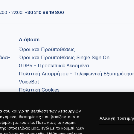
00 - 22:00:
+30 210 89 19 800
Διάβασε
Όροι και Προϋποθέσεις
λάδα-
Όροι και Προϋποθέσεις Single Sign On
GDPR - Προσωπικά Δεδομένα
Πολιτική Απορρήτου - Τηλεφωνική Εξυπηρέτηση
VoiceBot
Πολιτική Cookies
Sitemap
α σου και για τη βελτίωση των λειτουργιών
ιεχόμενο, διαφημίσεις που βασίζονται στα
Αλλαγή Προτιμή
ψιμότητα του site. Πατώντας το κουμπί
les
ης ιστοσελίδας μας, ενώ με το κουμπί “Δεν
 τη λειτουργία του site. Μάθε περισσότερα