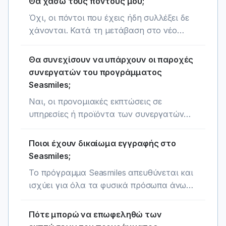
Θα χάσω τους πόντους μου;
Όχι, οι πόντοι που έχεις ήδη συλλέξει δε
χάνονται. Κατά τη μετάβαση στο νέο
τρόπο ανταμοιβής, το υπόλοιπο των
πόντων σου θα μετατραπεί αυτόματα σε
Θα συνεχίσουν να υπάρχουν οι παροχές
seasmiles συλλογής, με αναλογία 1 πόντος
συνεργατών του προγράμματος
= 3 seasmiles. Αν για παράδειγμα είχες 100
Seasmiles;
πόντους στο λογαριασμό σου, αυτοί θα
Ναι, οι προνομιακές εκπτώσεις σε
μετατραπούν σε 300 seasmiles συλλογής.
υπηρεσίες ή προϊόντα των συνεργατών
μας παρέχονται με την επίδειξη της
κάρτας Seasmiles. Για τις online αγορές, η
Ποιοι έχουν δικαίωμα εγγραφής στο
χρήση των κουπονιών των συνεργατών
Seasmiles;
γίνεται με τους κωδικούς που
Το πρόγραμμα Seasmiles απευθύνεται και
εμφανίζονται στον λογαριασμό σου,
ισχύει για όλα τα φυσικά πρόσωπα άνω
ανάλογα με την βαθμίδα της κάρτας σου.
των 18 ετών.
Πότε μπορώ να επωφεληθώ των