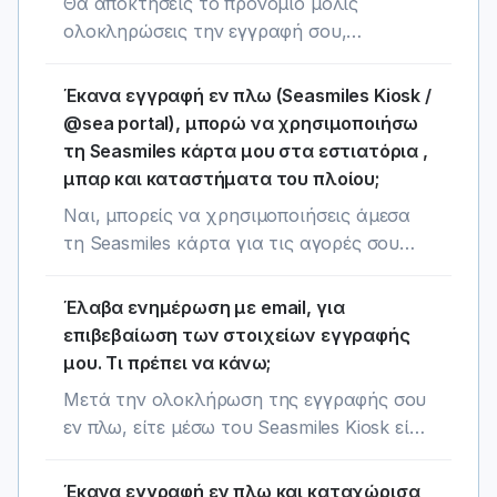
Θα αποκτήσεις το προνόμιο μόλις
ολοκληρώσεις την εγγραφή σου,
ακολουθώντας τις οδηγίες που έλαβες
στο email σου, και αφού ολοκληρωθεί ο
Έκανα εγγραφή εν πλω (Seasmiles Kiosk /
έλεγχος του εισιτηρίου σου (εντός 24
@sea portal), μπορώ να χρησιμοποιήσω
ωρών από την καταχώρισή του). Μέχρι
τη Seasmiles κάρτα μου στα εστιατόρια ,
τότε, μπορείς κανονικά να χρησιμοποιείς
μπαρ και καταστήματα του πλοίου;
την κάρτα σου για να κερδίζεις Seasmiles
Ναι, μπορείς να χρησιμοποιήσεις άμεσα
και εκπτώσεις στο δίκτυο συνεργατών του
τη Seasmiles κάρτα για τις αγορές σου
προγράμματος.
στο πλοίο και να αρχίσεις να συλλέγεις
seasmiles από την πρώτη κιόλας στιγμή.
Έλαβα ενημέρωση με email, για
επιβεβαίωση των στοιχείων εγγραφής
μου. Τι πρέπει να κάνω;
Μετά την ολοκλήρωση της εγγραφής σου
εν πλω, είτε μέσω του Seasmiles Kiosk είτε
μέσω του portal @sea, θα χρειαστεί να
επιβεβαιώσεις τα στοιχεία επικοινωνίας
Έκανα εγγραφή εν πλω και καταχώρισα