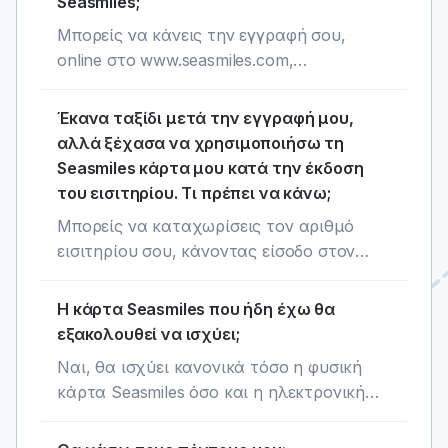
Seasmiles;
Με το πρώτο ταξίδι που θα ολοκληρώσεις
Μπορείς να κάνεις την εγγραφή σου,
μετά την εγγραφή σου στο Seasmiles, θα
online στο www.seasmiles.com,
ξεκλειδώσεις ακόμη περισσότερα
superfast.com, bluestarferries.com,
προνόμια: εκπτώσεις στα εισιτήριά σου
hellenicseaways.gr, anek.gr ή μέσω του
Έκανα ταξίδι μετά την εγγραφή μου,
και δικαίωμα εξαργύρωσης των seasmiles
seamore app. Μπορείς επίσης να κάνεις
αλλά ξέχασα να χρησιμοποιήσω τη
σου. Απλά θυμήσου να χρησιμοποιήσεις
την εγγραφή σου εν πλω στα Seasmiles
Seasmiles κάρτα μου κατά την έκδοση
τη Seasmiles κάρτα σου κατά την έκδοση
Kiosks και στο portal @sea.
του εισιτηρίου. Τι πρέπει να κάνω;
του εισιτηρίου σου.
Μπορείς να καταχωρίσεις τον αριθμό
εισιτηρίου σου, κάνοντας είσοδο στον
προσωπικό σου λογαριασμό, στο
seasmiles.com, στην ενότητα «Καταχωρώ
Η κάρτα Seasmiles που ήδη έχω θα
Seasmiles».
εξακολουθεί να ισχύει;
Ναι, θα ισχύει κανονικά τόσο η φυσική
κάρτα Seasmiles όσο και η ηλεκτρονική
που ήδη έχεις ανάλογα τη βαθμίδα που
ανήκεις.