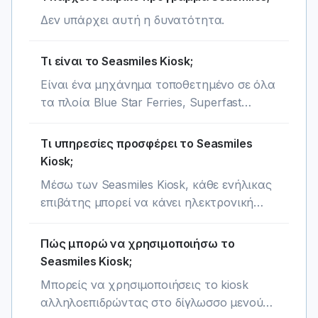
Δεν υπάρχει αυτή η δυνατότητα.
Τι είναι το Seasmiles Kiosk;
Είναι ένα μηχάνημα τοποθετημένο σε όλα
τα πλοία Blue Star Ferries, Superfast
Ferries και Hellenic Seaways και Anek Lines
μέσω του οποίου διατίθενται
Τι υπηρεσίες προσφέρει το Seasmiles
αυτοματοποιημένες υπηρεσίες του
Kiosk;
προγράμματος Seasmiles.
Μέσω των Seasmiles Kiosk, κάθε ενήλικας
επιβάτης μπορεί να κάνει ηλεκτρονική
εγγραφή στο πρόγραμμα Seasmiles και
κάθε μέλος μπορεί να ενημερωθεί για το
Πώς μπορώ να χρησιμοποιήσω το
διαθέσιμο σύνολο seasmiles του
Seasmiles Kiosk;
λογαριασμού του. Επίσης, τα μέλη της
Μπορείς να χρησιμοποιήσεις το kiosk
Blue & Silver βαθμίδας, μπορούν να
αλληλοεπιδρώντας στο δίγλωσσο μενού
εκτυπώσουν τη Seasmiles κάρτα τους σε