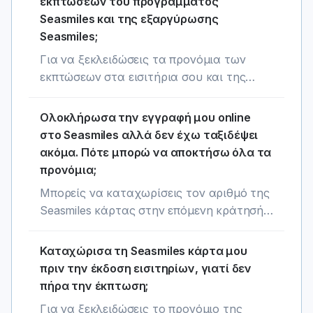
εκπτώσεων του προγράμματος
Seasmiles και της εξαργύρωσης
Seasmiles;
Για να ξεκλειδώσεις τα προνόμια των
εκπτώσεων στα εισιτήρια σου και της
εξαργύρωσης seasmiles, πρέπει να έχεις
πραγματοποιήσει ένα ταξίδι με
Ολοκλήρωσα την εγγραφή μου online
ημερομηνία μεταγενέστερη ή ίση με την
στο Seasmiles αλλά δεν έχω ταξιδέψει
εγγραφή σου στο Seasmiles.
ακόμα. Πότε μπορώ να αποκτήσω όλα τα
προνόμια;
Μπορείς να καταχωρίσεις τον αριθμό της
Seasmiles κάρτας στην επόμενη κράτησή
σου και, μέσα σε 24 ώρες από την
ολοκλήρωση του ταξιδιού, να
Καταχώρισα τη Seasmiles κάρτα μου
ενεργοποιήσεις όλα τα προνόμια του
πριν την έκδοση εισιτηρίων, γιατί δεν
προγράμματος. Αν δεν δήλωσες τον
πήρα την έκπτωση;
αριθμό της κάρτας πριν την έκδοση του
Για να ξεκλειδώσεις το προνόμιο της