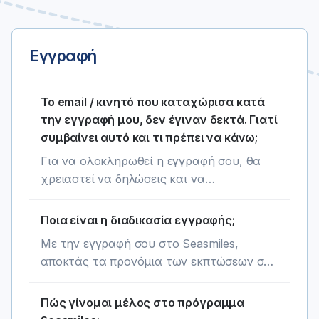
Εγγραφή
Το email / κινητό που καταχώρισα κατά
την εγγραφή μου, δεν έγιναν δεκτά. Γιατί
συμβαίνει αυτό και τι πρέπει να κάνω;
Για να ολοκληρωθεί η εγγραφή σου, θα
χρειαστεί να δηλώσεις και να
επιβεβαιώσεις το προσωπικό σου email και
τον αριθμό του κινητού σου τηλεφώνου.
Ποια είναι η διαδικασία εγγραφής;
Δεν είναι δυνατό να χρησιμοποιηθεί email
Με την εγγραφή σου στο Seasmiles,
ή αριθμός κινητού που ανήκει σε άλλο
αποκτάς τα προνόμια των εκπτώσεων στο
μέλος.
δίκτυο συνεργατών του προγράμματος
Seasmiles και της συγκέντρωσης seasmiles.
Πώς γίνομαι μέλος στο πρόγραμμα
Όμως τα προνόμια δεν σταματούν εδώ!