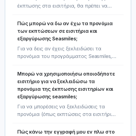
εισιτηρίου, μπορείς να τον προσθέσεις
έκπτωσης στα εισιτήρια, θα πρέπει να
εύκολα μέσω του www.seasmiles.com μετά
έχεις πραγματοποιήσει τουλάχιστον ένα
το τέλος του ταξιδιού σου.
ταξίδι με ημερομηνία μεταγενέστερη ή ίση
Πώς μπορώ να δω αν έχω τα προνόμια
με την εγγραφή σου στο Seasmiles.
των εκπτώσεων σε εισιτήρια και
Μπορείς να βρεις τις τρέχουσες
εξαργύρωσης Seasmiles;
προσφορές έκπτωσης σε εισιτήρια εδώ.
Για να δεις αν έχεις ξεκλειδώσει τα
προνόμια του προγράμματος Seasmiles,
μπορείς να συνδεθείς στον προσωπικό σου
λογαριασμό στο Seasmiles. Εκεί θα
Μπορώ να χρησιμοποιήσω οποιοδήποτε
πληροφορηθείς για τα προνόμια σου και
εισιτήριο για να ξεκλειδώσω τα
για ενέργειες που ίσως χρειαστεί να
προνόμια της έκπτωσης εισιτηρίων και
κάνεις για να ξεκλειδώσεις όλα τα
εξαργύρωσης seasmiles;
προνόμια του Seasmiles.
Για να μπορέσεις να ξεκλειδώσεις τα
προνόμια (όπως εκπτώσεις στα εισιτήρια
ή εξαργύρωση seasmiles) ή για να
κερδίσεις seasmiles από το ταξίδι σου, τα
Πώς κάνω την εγγραφή μου εν πλω στο