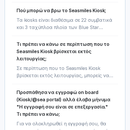
(Ελληνικά και Αγγλικά) που προσφέρεται
φυσική μορφή.
μέσω της οθόνης αφής (touch screen).
Πού μπορώ να βρω το Seasmiles Kiosk;
Ακολούθησε τις οδηγίες που εμφανίζονται
Τα kiosks είναι διαθέσιμα σε 22 συμβατικά
στην οθόνη του μηχανήματος,
και 3 ταχύπλοα πλοία των Blue Star
καταχώρισε τις ζητούμενες πληροφορίες
Ferries, Superfast Ferries, Hellenic Seaways
και ανακάλυψε τις υπηρεσίες, τα
και Anek Lines.
Τι πρέπει να κάνω σε περίπτωση που το
προνόμια και τις εκπτώσεις που
Seasmiles Kiosk βρίσκεται εκτός
προσφέρει το πρόγραμμα Seasmiles.
λειτουργίας;
Σε περίπτωση που το Seasmiles Kiosk
βρίσκεται εκτός λειτουργίας, μπορείς να
επικοινωνήσεις με την υποδοχή του
πλοίου για περισσότερες πληροφορίες.
Προσπάθησα να εγγραφώ on board
(Kiosk/@sea portal) αλλά έλαβα μήνυμα
"Η εγγραφή σου είναι σε επεξεργασία."
Τι πρέπει να κάνω;
Για να ολοκληρωθεί η εγγραφή σου, θα