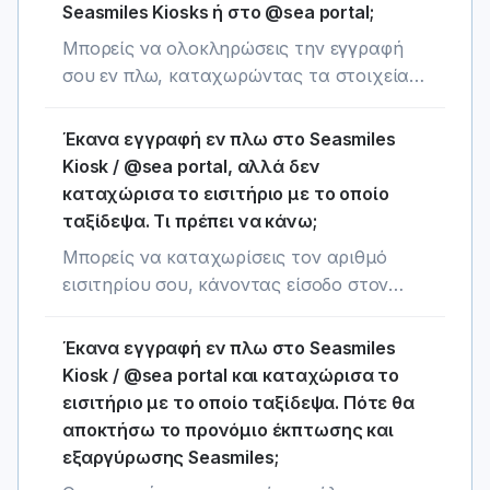
εισιτήρια θα πρέπει να έχουν εκδοθεί στα
Seasmiles Kiosks ή στο @sea portal;
προσωπικά σου στοιχεία, το ταξίδι να
Μπορείς να ολοκληρώσεις την εγγραφή
έχει ολοκληρωθεί (check‑in) και η
σου εν πλω, καταχωρώντας τα στοιχεία
ημερομηνία ταξιδιού να είναι ίση ή
σου και —προαιρετικά— τον αριθμό του
μεταγενέστερη από την ημερομηνία
εισιτηρίου με το οποίο ταξιδεύεις, ώστε
Έκανα εγγραφή εν πλω στο Seasmiles
εγγραφής σου στο πρόγραμμα.
να ξεκλειδώσεις όλα τα προνόμια του
Kiosk / @sea portal, αλλά δεν
προγράμματος Seasmiles. Η εγγραφή
καταχώρισα το εισιτήριο με το οποίο
ολοκληρώνεται ακολουθώντας τις
ταξίδεψα. Τι πρέπει να κάνω;
οδηγίες που θα λάβεις στο email σου.
Μπορείς να καταχωρίσεις τον αριθμό
εισιτηρίου σου, κάνοντας είσοδο στον
προσωπικό σου λογαριασμό, στο
www.seasmiles.com.
Έκανα εγγραφή εν πλω στο Seasmiles
Kiosk / @sea portal και καταχώρισα το
εισιτήριο με το οποίο ταξίδεψα. Πότε θα
αποκτήσω το προνόμιο έκπτωσης και
εξαργύρωσης Seasmiles;