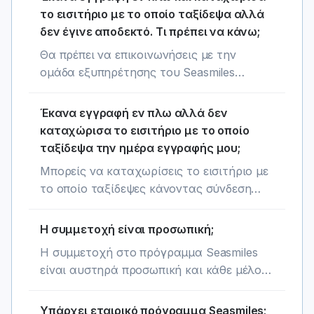
σου, ακολουθώντας τις οδηγίες στο email
το εισιτήριο με το οποίο ταξίδεψα αλλά
που έχεις λάβει.
δεν έγινε αποδεκτό. Τι πρέπει να κάνω;
Θα πρέπει να επικοινωνήσεις με την
ομάδα εξυπηρέτησης του Seasmiles
συμπληρώνοντας τη φόρμα εδώ .
Έκανα εγγραφή εν πλω αλλά δεν
καταχώρισα το εισιτήριο με το οποίο
ταξίδεψα την ημέρα εγγραφής μου;
Μπορείς να καταχωρίσεις το εισιτήριο με
το οποίο ταξίδεψες κάνοντας σύνδεση
στον προσωπικό λογαριασμό σου στο
www.seasmiles.com
Η συμμετοχή είναι προσωπική;
Η συμμετοχή στο πρόγραμμα Seasmiles
είναι αυστηρά προσωπική και κάθε μέλος
μπορεί να διατηρεί μόνο ένα λογαριασμό.
Υπάρχει εταιρικό πρόγραμμα Seasmiles;